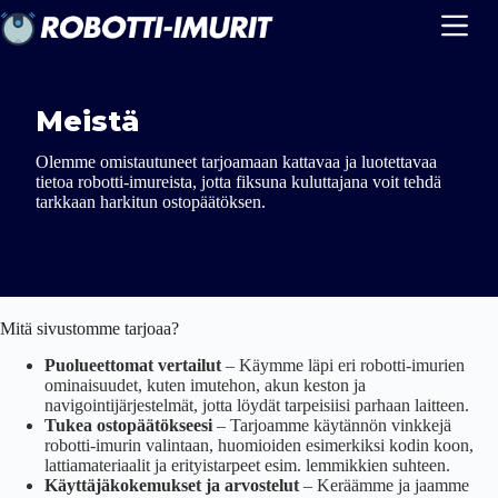
Skip
to
content
Meistä
Olemme omistautuneet tarjoamaan kattavaa ja luotettavaa
tietoa robotti-imureista, jotta fiksuna kuluttajana voit tehdä
tarkkaan harkitun ostopäätöksen.
Mitä sivustomme tarjoaa?
Puolueettomat vertailut
– Käymme läpi eri robotti-imurien
ominaisuudet, kuten imutehon, akun keston ja
navigointijärjestelmät, jotta löydät tarpeisiisi parhaan laitteen.
Tukea ostopäätökseesi
– Tarjoamme käytännön vinkkejä
robotti-imurin valintaan, huomioiden esimerkiksi kodin koon,
lattiamateriaalit ja erityistarpeet esim. lemmikkien suhteen.
Käyttäjäkokemukset ja arvostelut
– Keräämme ja jaamme